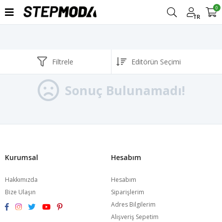
0
TR
Filtrele
Sonuç Bulunamadı!
Kurumsal
Hesabım
Hakkımızda
Hesabım
Bize Ulaşın
Siparişlerim
Adres Bilgilerim
Alışveriş Sepetim