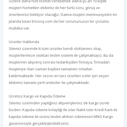
Sizlere daha hızlı hizmet verebilmek adına şu an 10 kişilik
müşteri hizmetleri ekibimiz ile her türlü soru, görüş ve
önerilerinizi bekliyor olacağız. Daima müşteri memnuniyetini ön
planda tutan Envooy.com da her sorununuzun bir çözümü
mutlaka var.
Ürünler Hakkında
Sitemiz üzerinde ki tüm ürünler kendi stoklarımız olup,
müşterilerimize stoktan teslim sistemi ile çalışmaktayız. Bu da
müşterinin alışveriş sonrası tedarikçiden firmaya, firmadan
müşteriye olan zaman kaybını tamamen ortadan
kaldırmaktadır. Her sezon en tarz ürünleri sizler için seçen
ekibimiz tamamı yerli üreticiler ile çalışmaktadır.
Ücretsiz Kargo ve Kapıda Ödeme
Sitemiz üzerinden yaptığınız alışverişleriniz de kargo ücreti
bizden. Kapıda ödeme kolaylığı ile ister Nakit ister Kredi Kartı ile
kapıda ödeme ile ürünü teslim alırken ödemesini MNG Kargo
güvencesiyle gerçekleştirebilirsiniz.