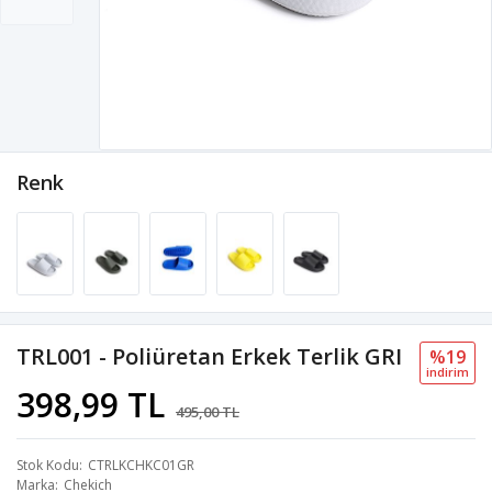
Renk
TRL001 - Poliüretan Erkek Terlik GRI
%19
i̇ndi̇ri̇m
398,99 TL
495,00 TL
Stok Kodu
CTRLKCHKC01GR
Marka
Chekich