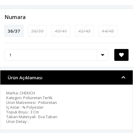
Numara
36/37
38/39
40/41
42/43
44/45
Ürün Açıklaması
Marka: CHEKICH
Kategori: Poliüretan Terlik
Ürün Malzemesi : Poliüretan
İç Astar : % Polyester
Topuk Boyu : 3 Cm
Taban Materyali : Eva Taban
Ürün Detay :