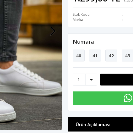
1.950
Stok Kodu
Marka
Numara
40
41
42
43
Ürün Açıklaması