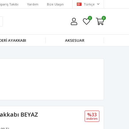
ipariş Takibi
Yardım
Bize Ulaşın
Türkçe
0
0
DERI AYAKKABI
AKSESUAR
yakkabı BEYAZ
%33
i̇ndi̇ri̇m