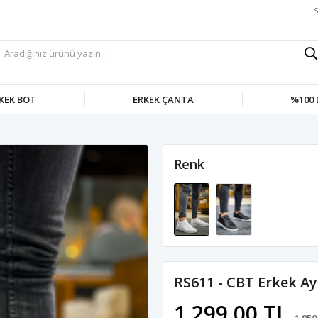
S
KEK BOT
ERKEK ÇANTA
%100 
Renk
RS611 - CBT Erkek A
1.299,00 TL