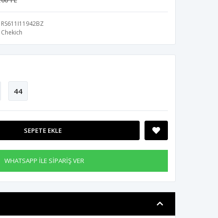
,00 TL
RS611I11942BZ
Chekich
44
SEPETE EKLE
WHATSAPP İLE SİPARİŞ VER