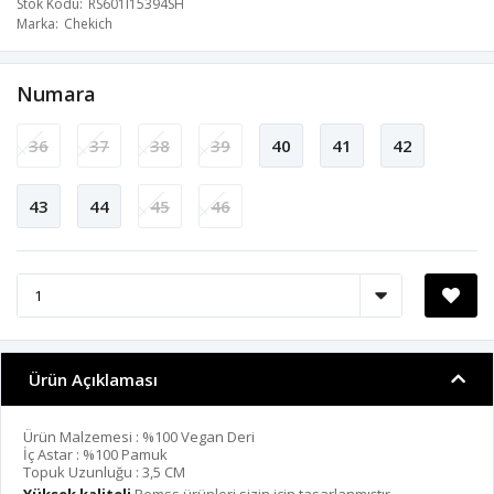
Stok Kodu
RS601I15394SH
Marka
Chekich
Numara
36
37
38
39
40
41
42
43
44
45
46
Ürün Açıklaması
Ürün Malzemesi : %100 Vegan Deri
İç Astar : %100 Pamuk
Topuk Uzunluğu : 3,5 CM