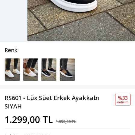
Renk
RS601 - Lüx Süet Erkek Ayakkabı
%33
i̇ndi̇ri̇m
SIYAH
1.299,00 TL
1.950,00 TL