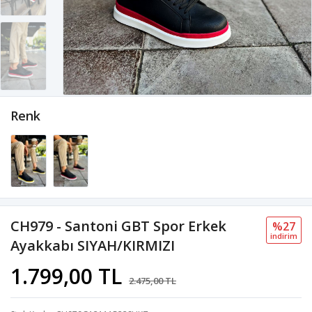
Renk
CH979 - Santoni GBT Spor Erkek
%27
i̇ndi̇ri̇m
Ayakkabı SIYAH/KIRMIZI
1.799,00 TL
2.475,00 TL