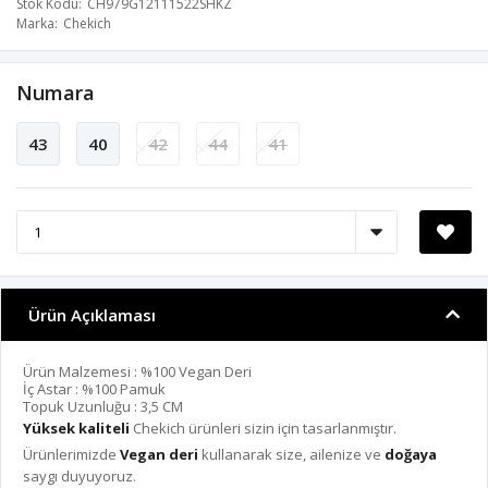
Stok Kodu
CH979G12111522SHKZ
Marka
Chekich
Numara
43
40
42
44
41
Ürün Açıklaması
Ürün Malzemesi : %100 Vegan Deri
İç Astar : %100 Pamuk
Topuk Uzunluğu : 3,5 CM
Yüksek kaliteli
Chekich ürünleri sizin için tasarlanmıştır.
Ürünlerimizde
Vegan deri
kullanarak size, ailenize ve
doğaya
saygı duyuyoruz.