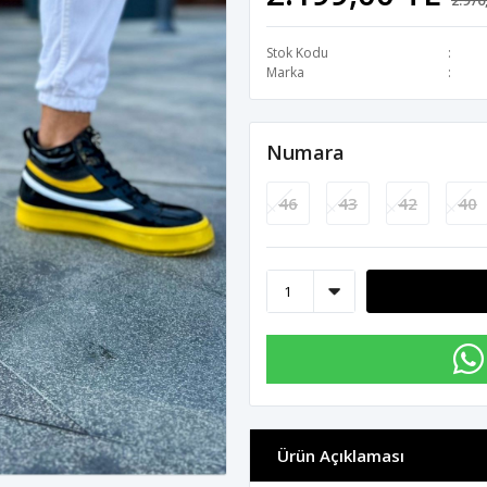
2.970
Stok Kodu
Marka
Numara
46
43
42
40
Ürün Açıklaması