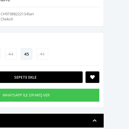
,00 TL
CH973B8222134Sari
Chekich
44
45
41
SEPETE EKLE
WHATSAPP İLE SİPARİŞ VER