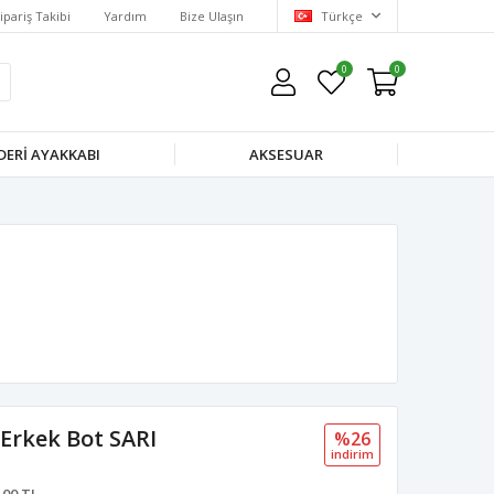
ipariş Takibi
Yardım
Bize Ulaşın
Türkçe
0
0
DERI AYAKKABI
AKSESUAR
Erkek Bot SARI
%26
i̇ndi̇ri̇m