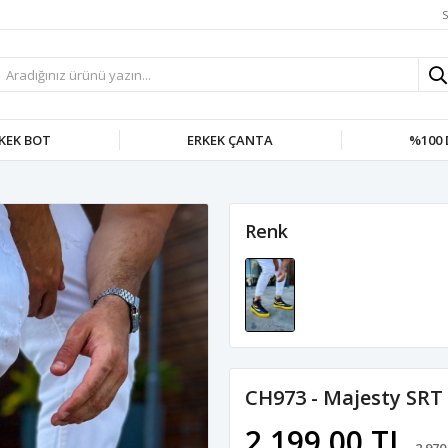
S
KEK BOT
ERKEK ÇANTA
%100 
Renk
CH973 - Majesty SRT 
2.199,00 TL