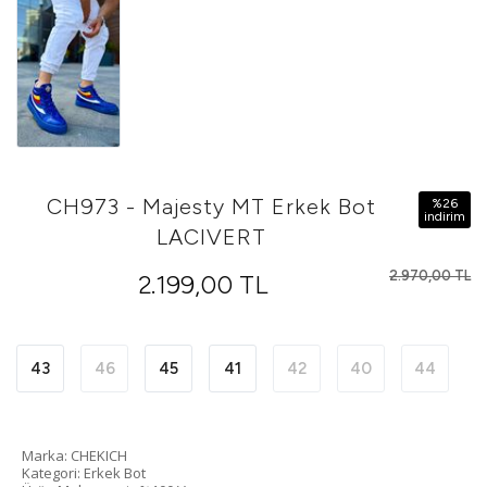
CH973 - Majesty MT Erkek Bot
%26
i̇ndi̇ri̇m
LACIVERT
2.970,00 TL
2.199,00 TL
43
46
45
41
42
40
44
Marka: CHEKICH
Kategori: Erkek Bot