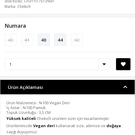
Stok Kodu
CH311I175139SH
Marka
Chekich
Numara
43
41
40
44
42
Ürün Açıklaması
Ürün Malzemesi : %100 Vegan Deri
İç Astar : %100 Pamuk
Topuk Uzunluğu : 3,5 CM
Yüksek kaliteli
Chekich ürünleri sizin için tasarlanmıştır.
Ürünlerimizde
Vegan deri
kullanarak size, ailenize ve
doğaya
saygı duyuyoruz.