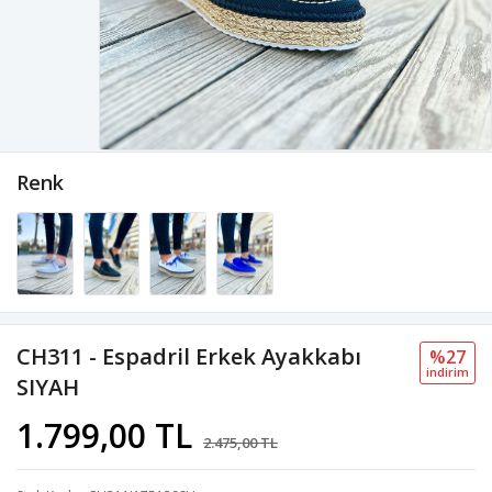
Renk
CH311 - Espadril Erkek Ayakkabı
%27
i̇ndi̇ri̇m
SIYAH
1.799,00 TL
2.475,00 TL