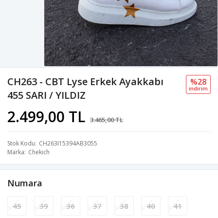
CH263 - CBT Lyse Erkek Ayakkabı
%28
i̇ndi̇ri̇m
455 SARI / YILDIZ
2.499,00 TL
3.465,00 TL
Stok Kodu
CH263I15394AB3055
Marka
Chekich
Numara
45
39
36
37
38
40
41