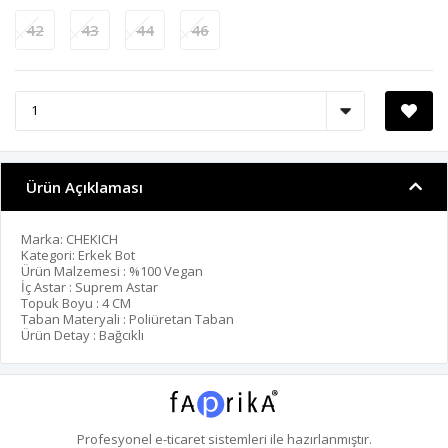
42
43
44
46
Ürün Açıklaması
Marka: CHEKICH
Kategori: Erkek Bot
Ürün Malzemesi : %100 Vegan
İç Astar : Suprem Astar
Topuk Boyu : 4 CM
Taban Materyali : Poliüretan Taban
Ürün Detay : Bağcıklı
Profesyonel
e-ticaret
sistemleri ile hazırlanmıştır.