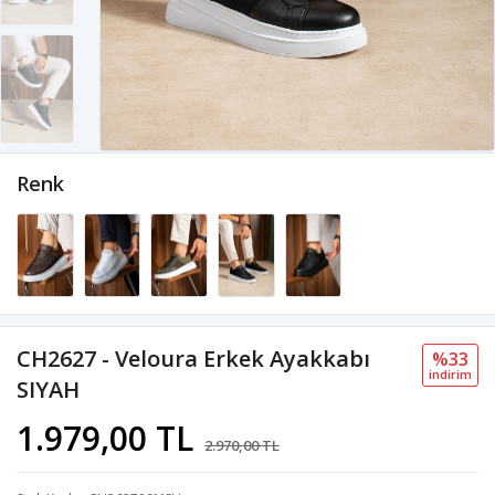
Renk
CH2627 - Veloura Erkek Ayakkabı
%33
i̇ndi̇ri̇m
SIYAH
1.979,00 TL
2.970,00 TL