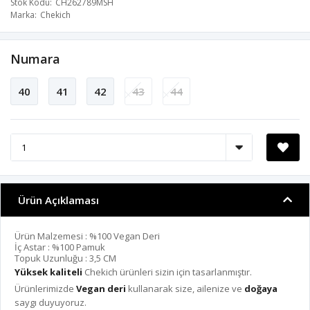
Stok Kodu
CH262789MSH
Marka
Chekich
Numara
40
41
42
43
44
Ürün Açıklaması
Ürün Malzemesi : %100 Vegan Deri
İç Astar : %100 Pamuk
Topuk Uzunluğu : 3,5 CM
Yüksek kaliteli
Chekich ürünleri sizin için tasarlanmıştır.
Ürünlerimizde
Vegan deri
kullanarak size, ailenize ve
doğaya
saygı duyuyoruz.