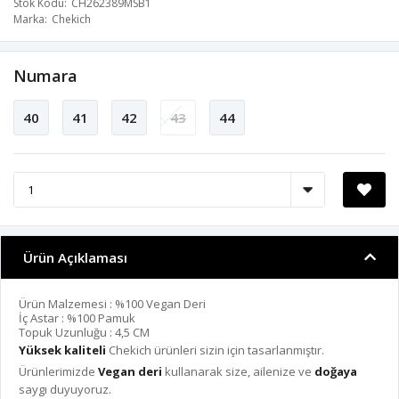
Stok Kodu
CH262389MSB1
Marka
Chekich
Numara
40
41
42
43
44
Ürün Açıklaması
Ürün Malzemesi : %100 Vegan Deri
İç Astar : %100 Pamuk
Topuk Uzunluğu : 4,5 CM
Yüksek kaliteli
Chekich ürünleri sizin için tasarlanmıştır.
Ürünlerimizde
Vegan deri
kullanarak size, ailenize ve
doğaya
saygı duyuyoruz.