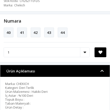
Stok Kodu
CH2621101DS
Marka
Chekich
Numara
40
41
42
43
44
Ürün Açıklaması
Marka: CHEKICH
Kategori: Deri Terlik
Ürün Malzemesi : Hakiki Deri
İç Astar : %100 Deri
Topuk Boyu :
Taban Materyali :
Ürün Detay :