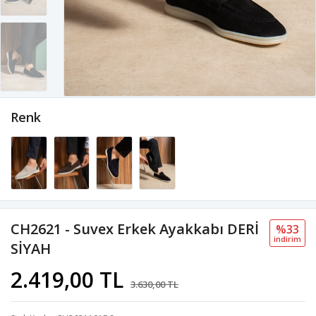
Renk
CH2621 - Suvex Erkek Ayakkabı DERİ
%33
i̇ndi̇ri̇m
SİYAH
2.419,00 TL
3.630,00 TL