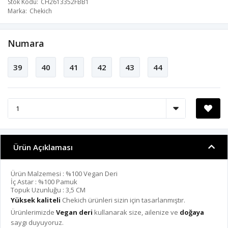
Stok Kodu
CH2613352FBB1
Marka
Chekich
Numara
39
40
41
42
43
44
Ürün Açıklaması
Ürün Malzemesi : %100 Vegan Deri
İç Astar : %100 Pamuk
Topuk Uzunluğu : 3,5 CM
Yüksek kaliteli
Chekich ürünleri sizin için tasarlanmıştır.
Ürünlerimizde
Vegan deri
kullanarak size, ailenize ve
doğaya
saygı duyuyoruz.