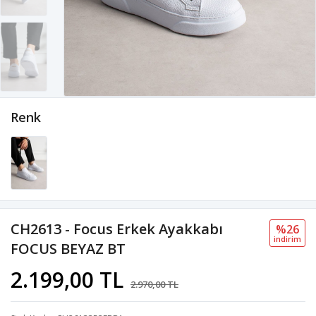
Renk
CH2613 - Focus Erkek Ayakkabı
%26
i̇ndi̇ri̇m
FOCUS BEYAZ BT
2.199,00 TL
2.970,00 TL