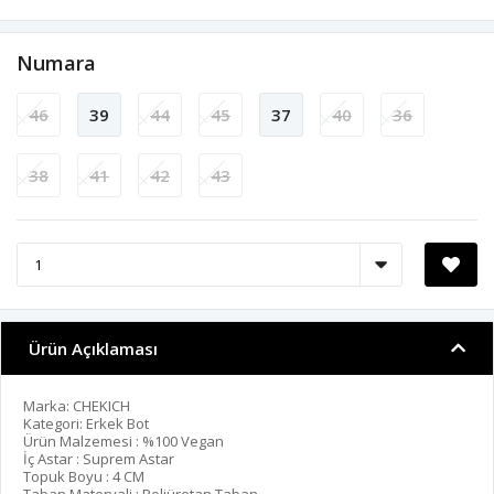
Numara
46
39
44
45
37
40
36
38
41
42
43
Ürün Açıklaması
Marka: CHEKICH
Kategori: Erkek Bot
Ürün Malzemesi : %100 Vegan
İç Astar : Suprem Astar
Topuk Boyu : 4 CM