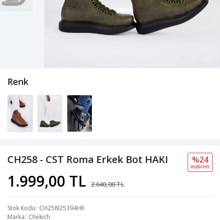
Renk
CH258 - CST Roma Erkek Bot HAKI
%24
i̇ndi̇ri̇m
1.999,00 TL
2.640,00 TL
Stok Kodu
CH258I25394HK
Marka
Chekich