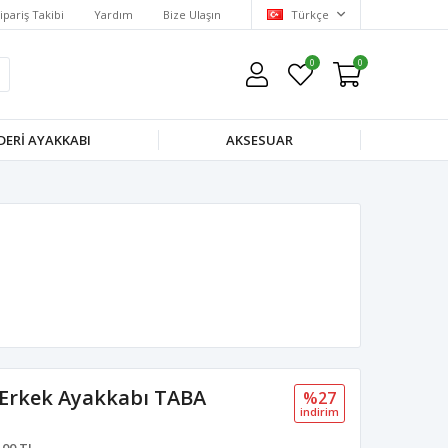
ipariş Takibi
Yardım
Bize Ulaşın
Türkçe
0
0
DERI AYAKKABI
AKSESUAR
a Erkek Ayakkabı TABA
%27
i̇ndi̇ri̇m