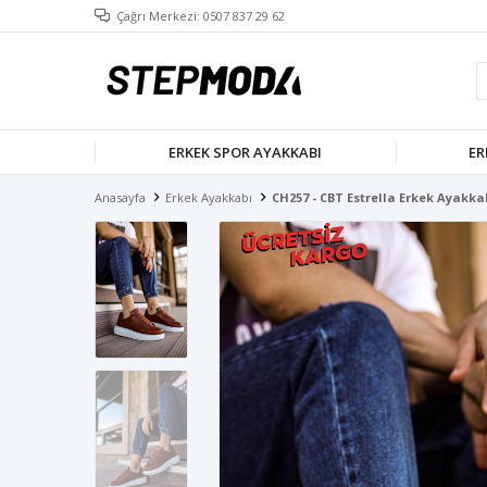
Çağrı Merkezi: 0507 837 29 62
ERKEK SPOR AYAKKABI
ER
Anasayfa
Erkek Ayakkabı
CH257 - CBT Estrella Erkek Ayakk