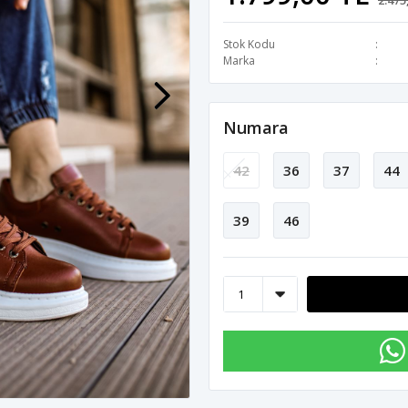
2.475
Stok Kodu
Marka
Numara
42
36
37
44
39
46