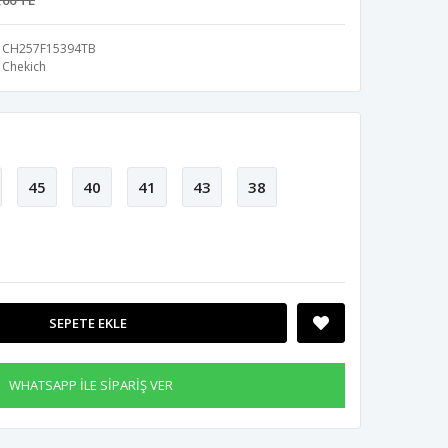
,00 TL
CH257F15394TB
Chekich
45
40
41
43
38
SEPETE EKLE
WHATSAPP İLE SİPARİŞ VER