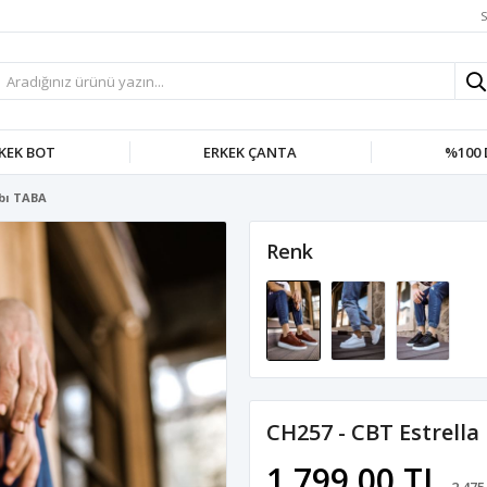
S
KEK BOT
ERKEK ÇANTA
%100 
abı TABA
Renk
CH257 - CBT Estrell
1.799,00 TL