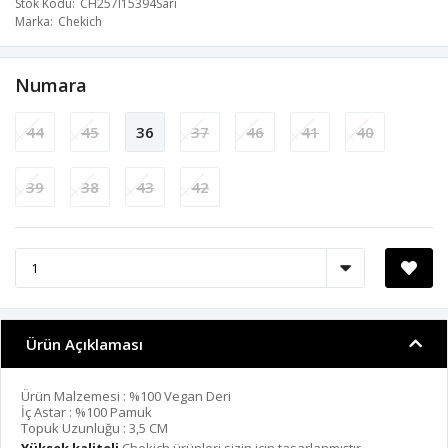
Stok Kodu
CH257I15394Sari
Marka
Chekich
Numara
44
45
36
37
46
41
40
39
38
43
42
Ürün Açıklaması
Ürün Malzemesi : %100 Vegan Deri
İç Astar : %100 Pamuk
Topuk Uzunluğu : 3,5 CM