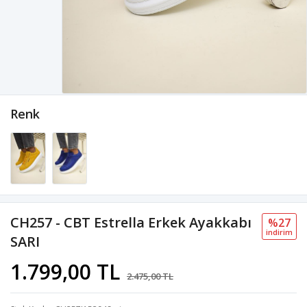
Renk
CH257 - CBT Estrella Erkek Ayakkabı
%27
i̇ndi̇ri̇m
SARI
1.799,00 TL
2.475,00 TL