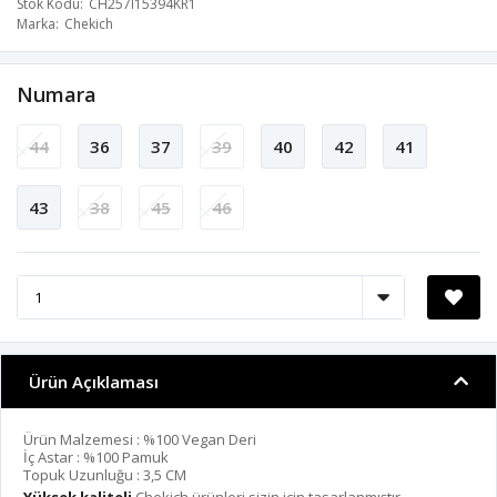
Stok Kodu
CH257I15394KR1
Marka
Chekich
Numara
44
36
37
39
40
42
41
43
38
45
46
Ürün Açıklaması
Ürün Malzemesi : %100 Vegan Deri
İç Astar : %100 Pamuk
Topuk Uzunluğu : 3,5 CM