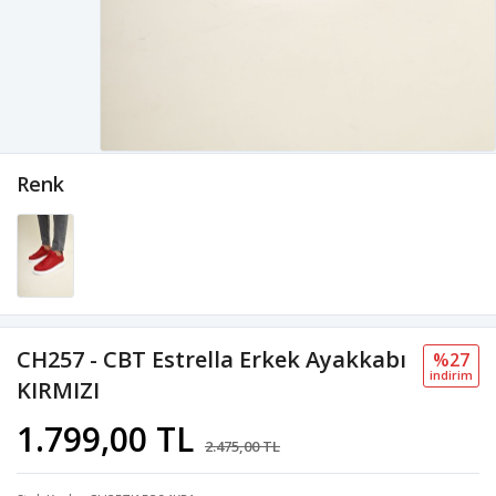
Renk
CH257 - CBT Estrella Erkek Ayakkabı
%27
i̇ndi̇ri̇m
KIRMIZI
1.799,00 TL
2.475,00 TL