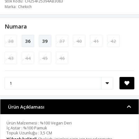
Stok Kodu
CH254F25394AB3083
Marka
Chekich
Numara
38
36
39
37
40
41
42
43
44
45
46
Ürün Açıklaması
Ürün Malzemesi : %100 Vegan Deri
İç Astar : %100 Pamuk
Topuk Uzunluğu : 3,5 CM