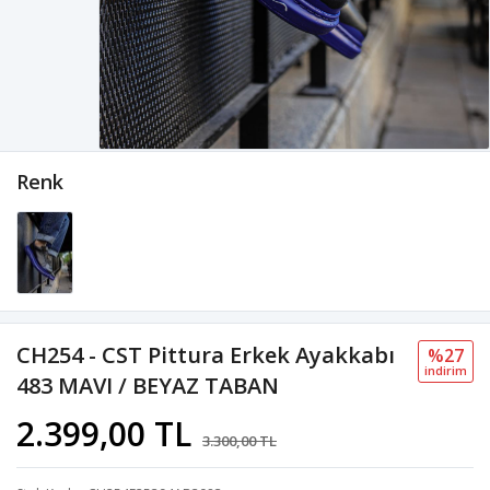
Renk
CH254 - CST Pittura Erkek Ayakkabı
%27
i̇ndi̇ri̇m
483 MAVI / BEYAZ TABAN
2.399,00 TL
3.300,00 TL