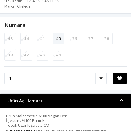
Stok Kodu
CH254F15394AB3015
Marka
Chekich
Numara
45
44
41
40
36
37
38
39
42
43
46
Ürün Açıklaması
Ürün Malzemesi : %100 Vegan Deri
İç Astar : %100 Pamuk
Topuk Uzunluğu : 3,5 CM