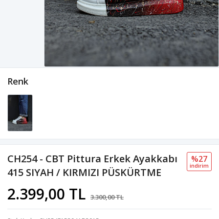
Renk
CH254 - CBT Pittura Erkek Ayakkabı
%27
i̇ndi̇ri̇m
415 SIYAH / KIRMIZI PÜSKÜRTME
2.399,00 TL
3.300,00 TL