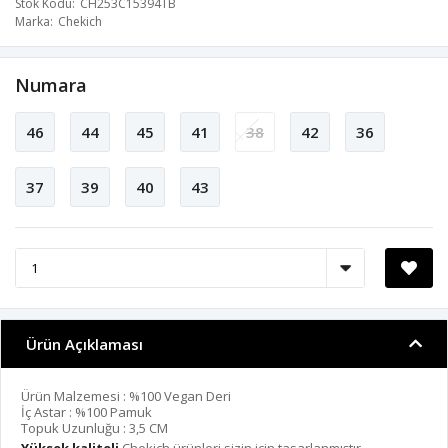
Stok Kodu
CH253C15394TB
Marka
Chekich
Numara
46
44
45
41
38
42
36
37
39
40
43
Ürün Açıklaması
Ürün Malzemesi : %100 Vegan Deri
İç Astar : %100 Pamuk
Topuk Uzunluğu : 3,5 CM