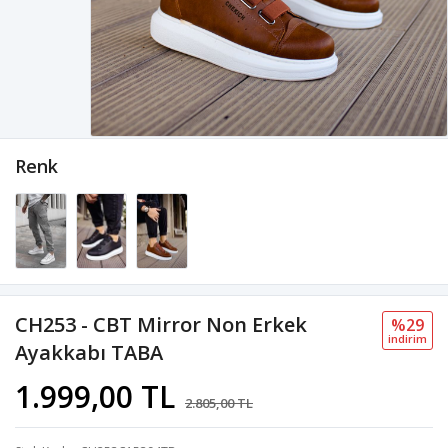
Renk
CH253 - CBT Mirror Non Erkek
%29
i̇ndi̇ri̇m
Ayakkabı TABA
1.999,00 TL
2.805,00 TL