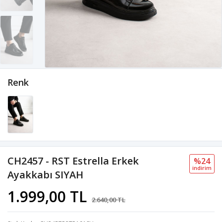
Renk
CH2457 - RST Estrella Erkek
%24
i̇ndi̇ri̇m
Ayakkabı SIYAH
1.999,00 TL
2.640,00 TL