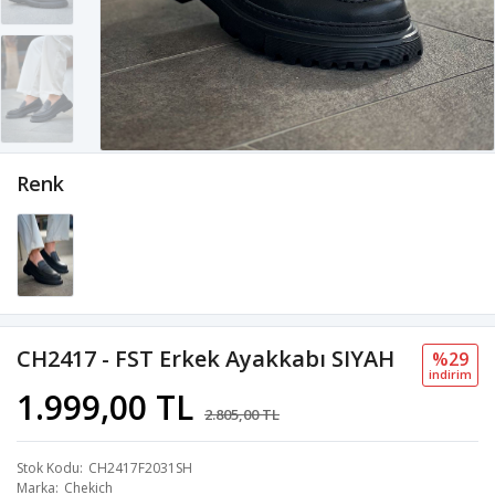
Renk
CH2417 - FST Erkek Ayakkabı SIYAH
%29
i̇ndi̇ri̇m
1.999,00 TL
2.805,00 TL
Stok Kodu
CH2417F2031SH
Marka
Chekich