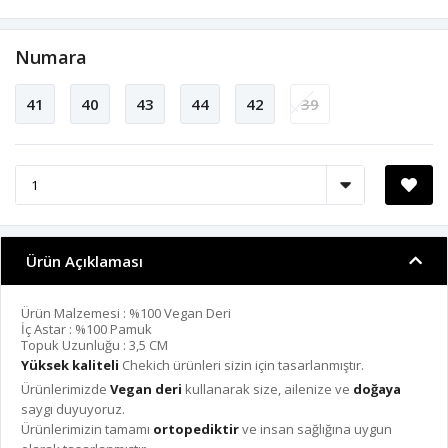
Numara
41
40
43
44
42
39
Ürün Açıklaması
Ürün Malzemesi : %100 Vegan Deri
İç Astar : %100 Pamuk
Topuk Uzunluğu : 3,5 CM
Yüksek kaliteli
Chekich ürünleri sizin için tasarlanmıştır.
Ürünlerimizde
Vegan deri
kullanarak size, ailenize ve
doğaya
saygı duyuyoruz.
Ürünlerimizin tamamı
ortopediktir
ve insan sağlığına uygun