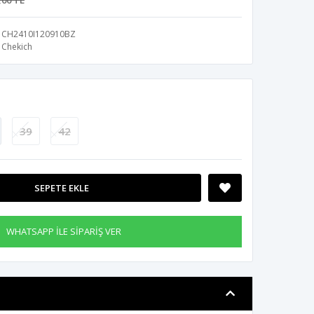
,00 TL
CH2410I120910BZ
Chekich
39
42
SEPETE EKLE
WHATSAPP İLE SİPARİŞ VER