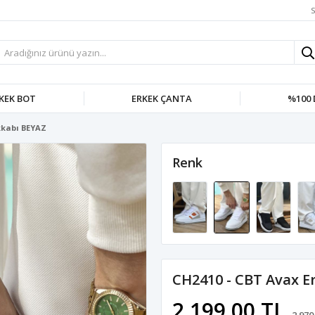
S
KEK BOT
ERKEK ÇANTA
%100 
kkabı BEYAZ
Renk
CH2410 - CBT Avax E
2.199,00 TL