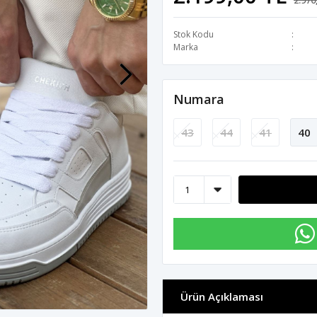
2.970
Stok Kodu
Marka
Numara
43
44
41
40
Ürün Açıklaması