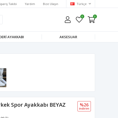
ipariş Takibi
Yardım
Bize Ulaşın
Türkçe
0
0
DERI AYAKKABI
AKSESUAR
rkek Spor Ayakkabı BEYAZ
%26
i̇ndi̇ri̇m