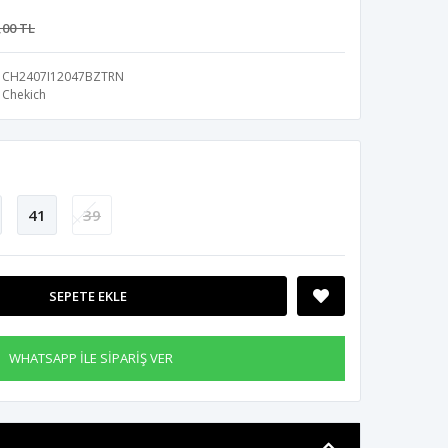
,00 TL
CH2407I12047BZTRN
Chekich
41
39
SEPETE EKLE
WHATSAPP İLE SİPARİŞ VER