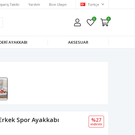
ipariş Takibi
Yardım
Bize Ulaşın
Türkçe
0
0
DERI AYAKKABI
AKSESUAR
 Erkek Spor Ayakkabı
%27
i̇ndi̇ri̇m