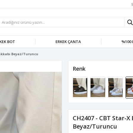
S
KEK BOT
ERKEK ÇANTA
%100 
yakkabı Beyaz/Turuncu
Renk
CH2407 - CBT Star-X
Beyaz/Turuncu