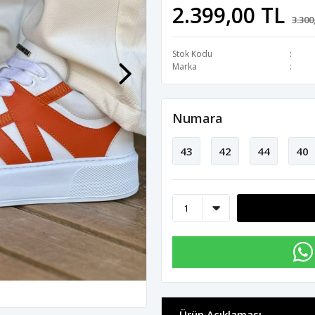
2.399,00 TL
3.300
Stok Kodu
Marka
Numara
43
42
44
40
Ürün Açıklaması