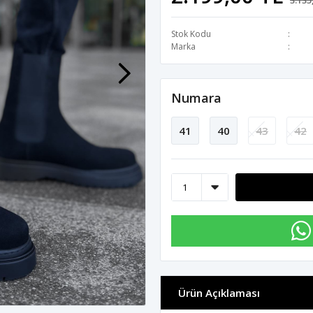
3.135
Stok Kodu
Marka
Numara
41
40
43
42
Ürün Açıklaması