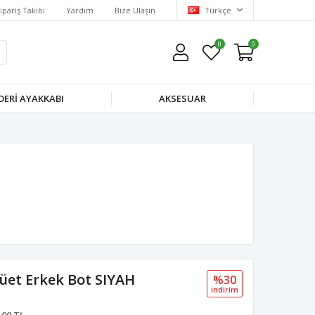
ipariş Takibi
Yardım
Bize Ulaşın
Türkçe
0
0
DERI AYAKKABI
AKSESUAR
üet Erkek Bot SIYAH
%30
i̇ndi̇ri̇m