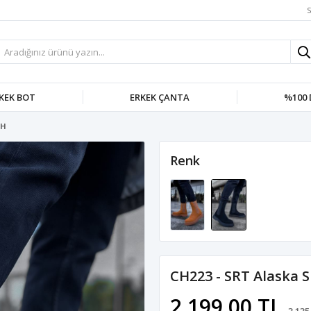
S
KEK BOT
ERKEK ÇANTA
%100 
AH
Renk
CH223 - SRT Alaska S
2.199,00 TL