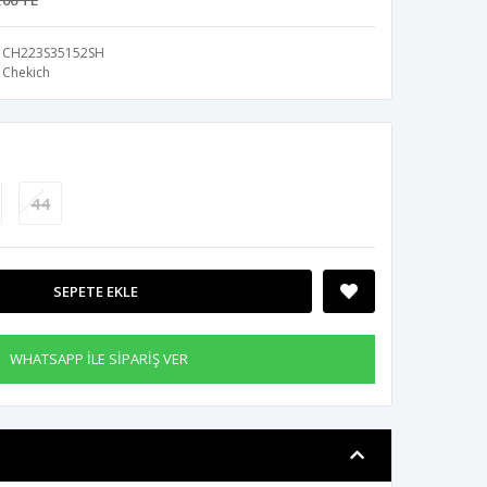
,00 TL
CH223S35152SH
Chekich
44
SEPETE EKLE
WHATSAPP İLE SİPARİŞ VER