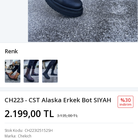
Renk
CH223 - CST Alaska Erkek Bot SIYAH
%30
i̇ndi̇ri̇m
2.199,00 TL
3.135,00 TL
Stok Kodu
CH223I25152SH
Marka
Chekich