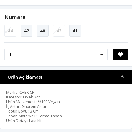
Numara
44
42
40
43
41
Ürün Açıklaması
Marka: CHEKICH
Kategori: Erkek Bot
Ürün Malzemesi : %100 Vegan
İç Astar : Suprem Astar
Topuk Boyu : 3 Cm
Taban Materyali : Termo Taban
Ürün Detay : Lastikli