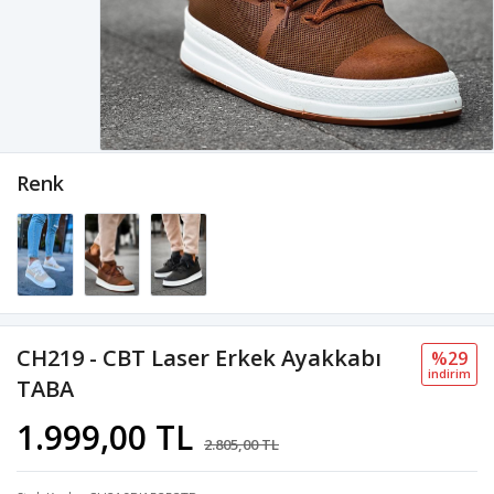
Renk
CH219 - CBT Laser Erkek Ayakkabı
%29
i̇ndi̇ri̇m
TABA
1.999,00 TL
2.805,00 TL