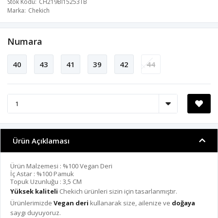
Stok Kodu
CH219BI15253TB
Marka
Chekich
Numara
40
43
41
39
42
44
Ürün Açıklaması
Ürün Malzemesi : %100 Vegan Deri
İç Astar : %100 Pamuk
Topuk Uzunluğu : 3,5 CM
Yüksek kaliteli
Chekich ürünleri sizin için tasarlanmıştır.
Ürünlerimizde
Vegan deri
kullanarak size, ailenize ve
doğaya
saygı duyuyoruz.