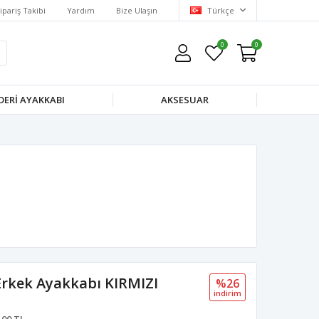
ipariş Takibi
Yardım
Bize Ulaşın
Türkçe
0
0
DERI AYAKKABI
AKSESUAR
Erkek Ayakkabı KIRMIZI
%26
i̇ndi̇ri̇m