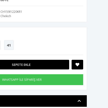
,00 TL
CH159I1220KR1
Chekich
41
SEPETE EKLE
WHATSAPP İLE SİPARİŞ VER