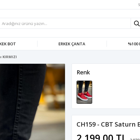
S
KEK BOT
ERKEK ÇANTA
%100 
ı KIRMIZI
Renk
CH159 - CBT Saturn 
2.199,00 TL