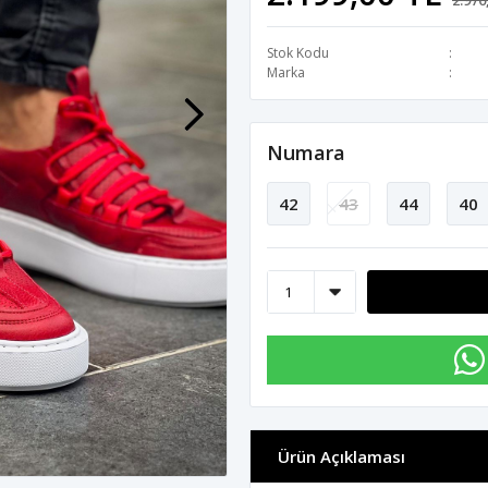
2.970
Stok Kodu
Marka
Numara
42
43
44
40
Ürün Açıklaması