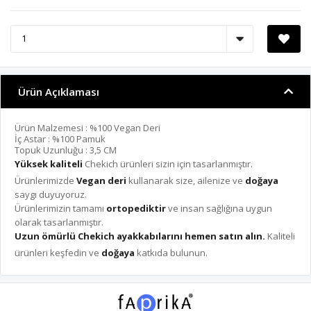
Ürün Açıklaması
Ürün Malzemesi : %100 Vegan Deri
İç Astar : %100 Pamuk
Topuk Uzunluğu : 3,5 CM
Yüksek kaliteli
Chekich ürünleri sizin için tasarlanmıştır.
Ürünlerimizde
Vegan deri
kullanarak size, ailenize ve
doğaya
saygı duyuyoruz.
Ürünlerimizin tamamı
ortopediktir
ve insan sağlığına uygun
olarak tasarlanmıştır.
Uzun ömürlü Chekich ayakkabılarını hemen satın alın.
Kaliteli
ürünleri keşfedin ve
doğaya
katkıda bulunun.