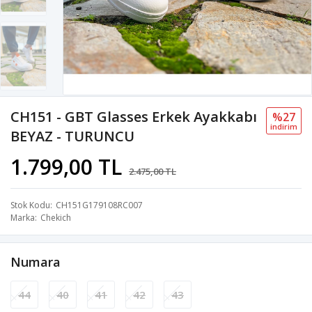
CH151 - GBT Glasses Erkek Ayakkabı
%27
i̇ndi̇ri̇m
BEYAZ - TURUNCU
1.799,00 TL
2.475,00 TL
Stok Kodu
CH151G179108RC007
Marka
Chekich
Numara
44
40
41
42
43