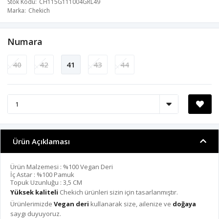
Stok Kodu
CH115G111004GRL49
Marka
Chekich
Numara
40
42
41
43
44
Ürün Açıklaması
Ürün Malzemesi : %100 Vegan Deri
İç Astar : %100 Pamuk
Topuk Uzunluğu : 3,5 CM
Yüksek kaliteli
Chekich ürünleri sizin için tasarlanmıştır.
Ürünlerimizde
Vegan deri
kullanarak size, ailenize ve
doğaya
saygı duyuyoruz.