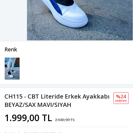
Renk
CH115 - CBT Literide Erkek Ayakkabı
%24
i̇ndi̇ri̇m
BEYAZ/SAX MAVI/SIYAH
1.999,00 TL
2.640,00 TL