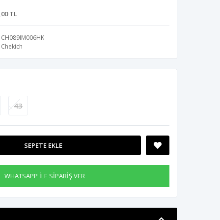
,00 TL
CH089IM006HK
Chekich
43
SEPETE EKLE
WHATSAPP İLE SİPARİŞ VER