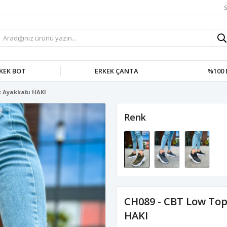
S
KEK BOT
ERKEK ÇANTA
%100 
k Ayakkabı HAKI
Renk
CH089 - CBT Low Top
HAKI