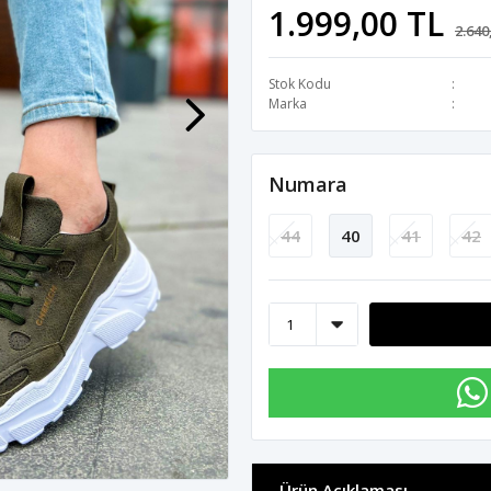
1.999,00 TL
2.640
Stok Kodu
Marka
Numara
44
40
41
42
Ürün Açıklaması