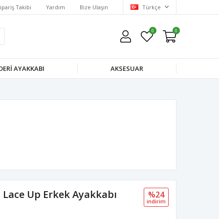
ipariş Takibi
Yardım
Bize Ulaşın
Türkçe
0
0
DERI AYAKKABI
AKSESUAR
 Lace Up Erkek Ayakkabı
%24
i̇ndi̇ri̇m