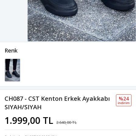
Renk
CH087 - CST Kenton Erkek Ayakkabı
%24
i̇ndi̇ri̇m
SIYAH/SIYAH
1.999,00 TL
2.640,00 TL