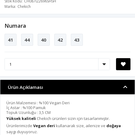
Stok Kodu
CH087I22696SHSH
Marka
Chekich
Numara
41
44
40
42
43
Ürün Açıklaması
Ürün Malzemesi : %100 Vegan Deri
İç Astar : %100 Pamuk
Topuk Uzunluğu : 3,5 CM
Yüksek kaliteli
Chekich ürünleri sizin için tasarlanmıştır.
Ürünlerimizde
Vegan deri
kullanarak size, ailenize ve
doğaya
saygı duyuyoruz.