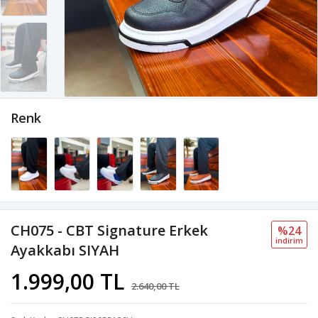
Renk
CH075 - CBT Signature Erkek
%24
i̇ndi̇ri̇m
Ayakkabı SIYAH
1.999,00 TL
2.640,00 TL