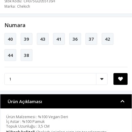
Stok Kodu
CH075GI205513SH
Marka
Chekich
Numara
40
39
43
41
36
37
42
44
38
Ürün Açıklaması
Ürün Malzemesi : %100 Vegan Deri
İç Astar : %100 Pamuk
Topuk Uzunluğu : 3,5 CM