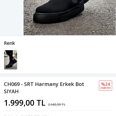
Renk
CH069 - SRT Harmany Erkek Bot
%24
i̇ndi̇ri̇m
SIYAH
1.999,00 TL
2.640,00 TL