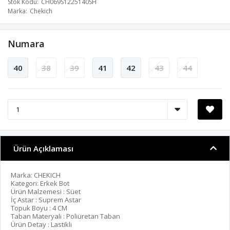
Stok Kodu
CH069S1225140SH
Marka
Chekich
Numara
40
38
39
41
42
43
44
Ürün Açıklaması
Marka: CHEKICH
Kategori: Erkek Bot
Ürün Malzemesi : Süet
İç Astar : Suprem Astar
Topuk Boyu : 4 CM
Taban Materyali : Poliüretan Taban
Ürün Detay : Lastikli