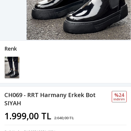
Renk
CH069 - RRT Harmany Erkek Bot
%24
i̇ndi̇ri̇m
SIYAH
1.999,00 TL
2.640,00 TL