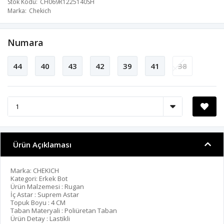
Stok Kodu
CH069R1225140SH
Marka
Chekich
Numara
44
40
43
42
39
41
38
Ürün Açıklaması
Marka: CHEKICH
Kategori: Erkek Bot
Ürün Malzemesi : Rugan
İç Astar : Suprem Astar
Topuk Boyu : 4 CM
Taban Materyali : Poliüretan Taban
Ürün Detay : Lastikli