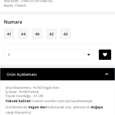
Stok Kodu
CH067G1201506ATBZ
Marka
Chekich
Numara
41
44
40
42
43
Ürün Açıklaması
Ürün Malzemesi : %100 Vegan Deri
İç Astar : %100 Pamuk
Topuk Uzunluğu : 3,5 CM
Yüksek kaliteli
Chekich ürünleri sizin için tasarlanmıştır.
Ürünlerimizde
Vegan deri
kullanarak size, ailenize ve
doğaya
saygı duyuyoruz.