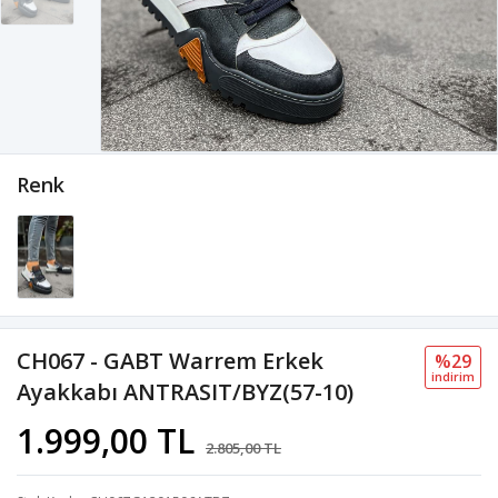
Renk
CH067 - GABT Warrem Erkek
%29
i̇ndi̇ri̇m
Ayakkabı ANTRASIT/BYZ(57-10)
1.999,00 TL
2.805,00 TL