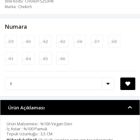
Stok Kodu
CH043I15253HK
Marka
Chekich
Numara
39
40
42
43
36
37
38
41
44
45
46
Ürün Açıklaması
Ürün Malzemesi : %100 Vegan Deri
İç Astar : %100 Pamuk
Topuk Uzunluğu : 3,5 CM