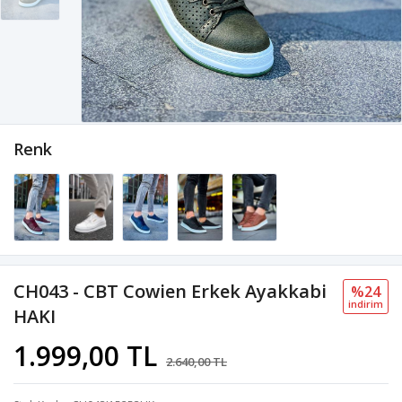
Renk
CH043 - CBT Cowien Erkek Ayakkabi
%24
i̇ndi̇ri̇m
HAKI
1.999,00 TL
2.640,00 TL