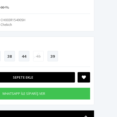
,00 TL
CH003R15490SH
Chekich
38
44
45
39
SEPETE EKLE
WHATSAPP İLE SİPARİŞ VER