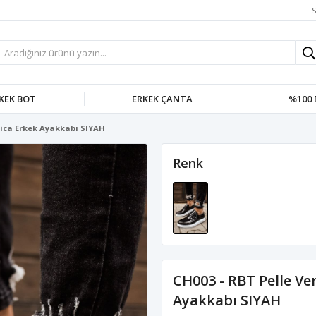
S
KEK BOT
ERKEK ÇANTA
%100 
sica Erkek Ayakkabı SIYAH
Renk
CH003 - RBT Pelle Ve
Ayakkabı SIYAH