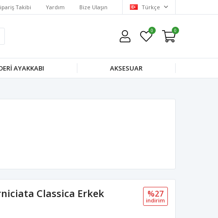
ipariş Takibi
Yardım
Bize Ulaşın
Türkçe
0
0
DERI AYAKKABI
AKSESUAR
rniciata Classica Erkek
%27
i̇ndi̇ri̇m