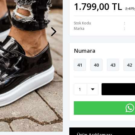
1.799,00 TL
2.475
Stok Kodu
Marka
Numara
41
40
43
42
Ürün Açıklaması