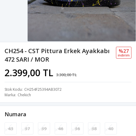
CH254 - CST Pittura Erkek Ayakkabı
%27
i̇ndi̇ri̇m
472 SARI / MOR
2.399,00 TL
3.300,00 TL
Stok Kodu
CH254F25394AB3072
Marka
Chekich
Numara
43
37
39
46
36
38
40