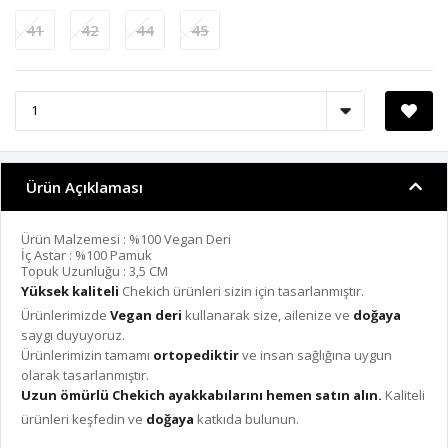
41
42
44
45
Ürün Açıklaması
Ürün Malzemesi : %100 Vegan Deri
İç Astar : %100 Pamuk
Topuk Uzunluğu : 3,5 CM
Yüksek kaliteli
Chekich ürünleri sizin için tasarlanmıştır.
Ürünlerimizde
Vegan deri
kullanarak size, ailenize ve
doğaya
saygı duyuyoruz.
Ürünlerimizin tamamı
ortopediktir
ve insan sağlığına uygun
olarak tasarlanmıştır.
Uzun ömürlü Chekich ayakkabılarını hemen satın alın.
Kaliteli
ürünleri keşfedin ve
doğaya
katkıda bulunun.